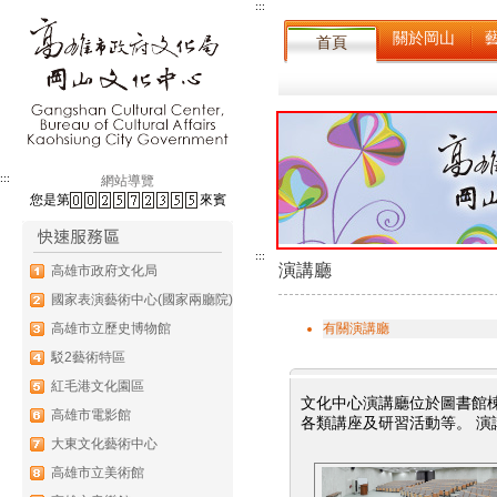
:::
關於岡山
首頁
:::
網站導覽
您是第
來賓
:::
演講廳
高雄市政府文化局
國家表演藝術中心(國家兩廳院)
有關演講廳
高雄市立歷史博物館
駁2藝術特區
紅毛港文化園區
文化中心演講廳位於圖書館棟
高雄市電影館
各類講座及研習活動等。 演
大東文化藝術中心
高雄市立美術館