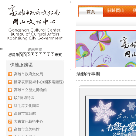
:::
關於岡山
首頁
:::
網站導覽
您是第
來賓
:::
活動行事曆
高雄市政府文化局
國家表演藝術中心(國家兩廳院)
高雄市立歷史博物館
駁2藝術特區
紅毛港文化園區
高雄市電影館
大東文化藝術中心
高雄市立美術館